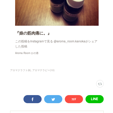
『娘の筋肉痛に。』
この投稿をInstagramで見る @aroma_room.kanokaがシェア
した投稿
Aroma Room かの香
アロマクラフト
(
8
)
アロマテラピー
(
10
)