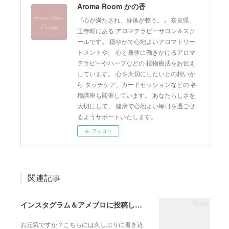
Aroma Room かの香
『心が満たされ、身体が整う。』 奈良県、
王寺町にある アロマテラピーサロン＆スク
ールです。 穏やかで心地よいアロマトリー
トメントや、 心と身体に働きかけるアロマ
テラピーやハーブなどの 植物療法をお伝え
しています。 心を大切にしたいとの想いか
ら タッチケア、カードセッションなどの 各
種講座も開催しています。 あなたらしさを
大切にして、 健康で心地よい毎日を過ごせ
るようサポートいたします。
フォロー
関連記事
インスタグラム＆アメブロに投稿しています
お元気ですか？こちらには久しぶりに書き込