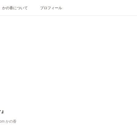
かの香について
プロフィール
ー』
oom かの香