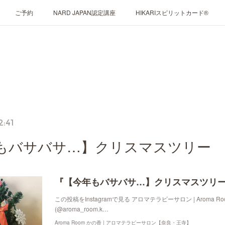
ご予約
NARD JAPAN認定講座
HIKARIスピリットカード®
2:41
もバサバサ…】クリスマスツリー
『【今年もバサバサ…】クリスマスツリ
この投稿をInstagramで見る アロマテラピーサロン | Aroma R
(@aroma_room.k…
Aroma Room かの香 | アロマテラピーサロン【奈良・王寺】