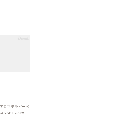
香アロマテラピーベ
ARD JAPA…