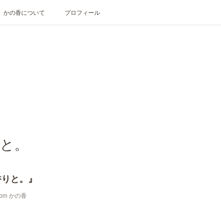
かの香について
プロフィール
と。
香りと。』
oom かの香