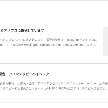
ム＆アメブロに投稿しています
ちらには久しぶりに書き込みます。最近の記事は、Instagramとアメブロに
m → https://www.instagram.com/aroma_room.kanoka/Amebaブログ …
AN認定 アロマテラピーベイシック
身体が整う。』奈良・王寺｜アロマテラピーサロン＆スクールAroma Room かの
テラピー初心者の方にもおすすめのNARD JAPAN認定アロマテラピー講座です。→N