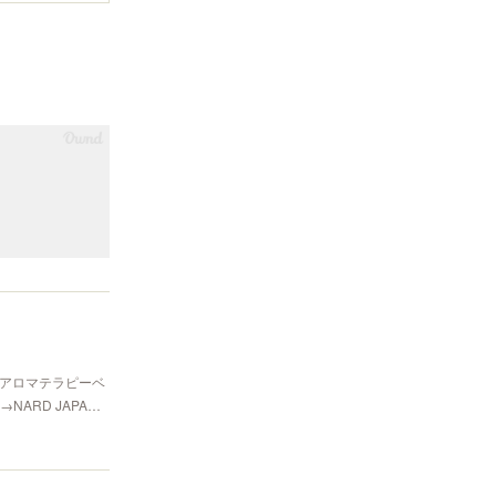
香アロマテラピーベ
ARD JAPA…