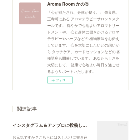
Aroma Room かの香
『心が満たされ、身体が整う。』 奈良県、
王寺町にある アロマテラピーサロン＆スク
ールです。 穏やかで心地よいアロマトリー
トメントや、 心と身体に働きかけるアロマ
テラピーやハーブなどの 植物療法をお伝え
しています。 心を大切にしたいとの想いか
ら タッチケア、カードセッションなどの 各
種講座も開催しています。 あなたらしさを
大切にして、 健康で心地よい毎日を過ごせ
るようサポートいたします。
フォロー
関連記事
インスタグラム＆アメブロに投稿しています
お元気ですか？こちらには久しぶりに書き込