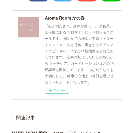
Aroma Room かの香
『心が満たされ、身体が整う。』 奈良県、
王寺町にある アロマテラピーサロン＆スク
ールです。 穏やかで心地よいアロマトリー
トメントや、 心と身体に働きかけるアロマ
テラピーやハーブなどの 植物療法をお伝え
しています。 心を大切にしたいとの想いか
ら タッチケア、カードセッションなどの 各
種講座も開催しています。 あなたらしさを
大切にして、 健康で心地よい毎日を過ごせ
るようサポートいたします。
フォロー
関連記事
NARD JAPAN認定 アロマテラピーベイシック