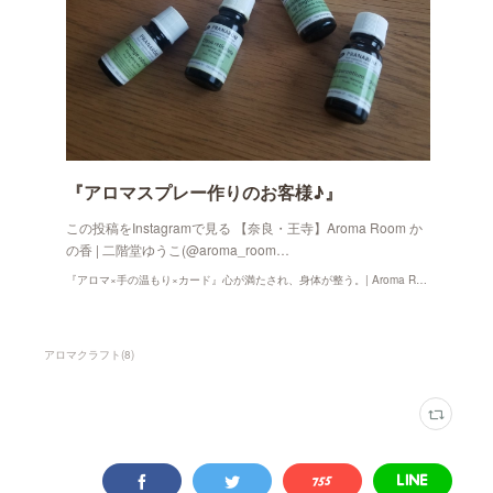
『アロマスプレー作りのお客様♪』
この投稿をInstagramで見る 【奈良・王寺】Aroma Room か
の香 | 二階堂ゆうこ(@aroma_room…
『アロマ×手の温もり×カード』心が満たされ、身体が整う。| Aroma Room かの香
アロマクラフト
(
8
)