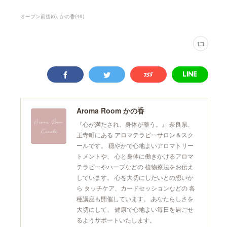
オープン前後
(
6
)
かの香
(
46
)
Aroma Room かの香
『心が満たされ、身体が整う。』 奈良県、
王寺町にある アロマテラピーサロン＆スク
ールです。 穏やかで心地よいアロマトリー
トメントや、 心と身体に働きかけるアロマ
テラピーやハーブなどの 植物療法をお伝え
しています。 心を大切にしたいとの想いか
ら タッチケア、カードセッションなどの 各
種講座も開催しています。 あなたらしさを
大切にして、 健康で心地よい毎日を過ごせ
るようサポートいたします。