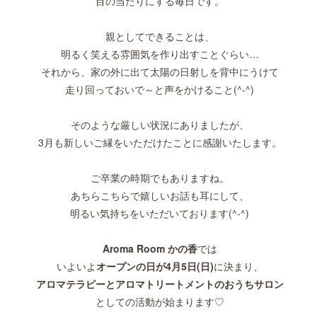
目の当たりにする毎日です。
親としてできることは、
明るく笑える雰囲気を作り出すことぐらい…
それから、家の外に出て太陽の日射しを背中にうけて
走り回っておいで～と声をかけること(^-^)
そのような厳しい状況にありましたが、
3月も新しいご縁をいただけたことに感謝いたします。
ご卒業の時期でもありますね。
あちらこちらで嬉しいお話も耳にして、
明るい気持ちをいただいております(^-^)
Aroma Room かの香
では
いよいよ
オープンの日が4月5日(日)
に決まり、
アロマテラピーとアロマトリートメントのおうちサロン
としての活動が始まります♡