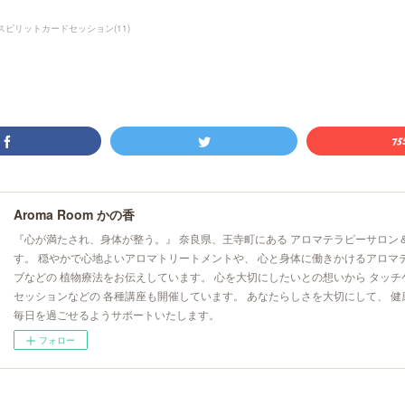
RIスピリットカードセッション
(
11
)
Aroma Room かの香
『心が満たされ、身体が整う。』 奈良県、王寺町にある アロマテラピーサロン
す。 穏やかで心地よいアロマトリートメントや、 心と身体に働きかけるアロマ
ブなどの 植物療法をお伝えしています。 心を大切にしたいとの想いから タッチ
セッションなどの 各種講座も開催しています。 あなたらしさを大切にして、 健
毎日を過ごせるようサポートいたします。
フォロー