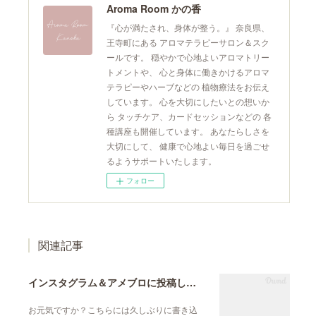
Aroma Room かの香
『心が満たされ、身体が整う。』 奈良県、
王寺町にある アロマテラピーサロン＆スク
ールです。 穏やかで心地よいアロマトリー
トメントや、 心と身体に働きかけるアロマ
テラピーやハーブなどの 植物療法をお伝え
しています。 心を大切にしたいとの想いか
ら タッチケア、カードセッションなどの 各
種講座も開催しています。 あなたらしさを
大切にして、 健康で心地よい毎日を過ごせ
るようサポートいたします。
フォロー
関連記事
インスタグラム＆アメブロに投稿しています
お元気ですか？こちらには久しぶりに書き込