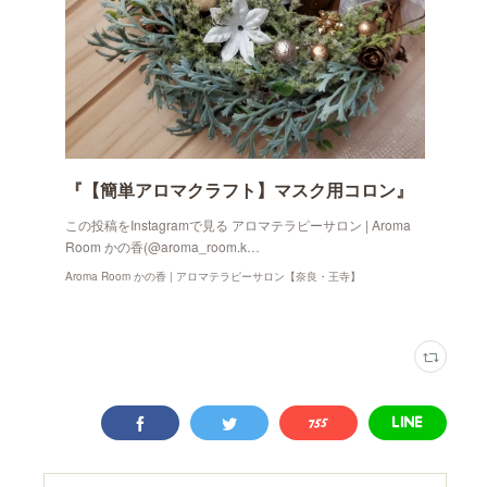
『【簡単アロマクラフト】マスク用コロン』
この投稿をInstagramで見る アロマテラピーサロン | Aroma
Room かの香(@aroma_room.k…
Aroma Room かの香 | アロマテラピーサロン【奈良・王寺】