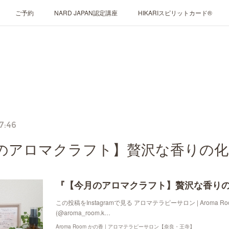
ご予約
NARD JAPAN認定講座
HIKARIスピリットカード®
7:46
のアロマクラフト】贅沢な香りの化
この投稿をInstagramで見る アロマテラピーサロン | Aroma R
(@aroma_room.k…
Aroma Room かの香 | アロマテラピーサロン【奈良・王寺】