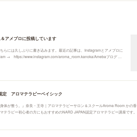
ム＆アメブロに投稿しています
ちらには久しぶりに書き込みます。最近の記事は、Instagramとアメブロに
m → https://www.instagram.com/aroma_room.kanoka/Amebaブログ …
AN認定 アロマテラピーベイシック
身体が整う。』奈良・王寺｜アロマテラピーサロン＆スクールAroma Room かの
テラピー初心者の方にもおすすめのNARD JAPAN認定アロマテラピー講座です。→N