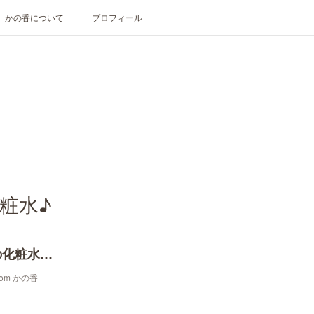
かの香について
プロフィール
粧水♪
『【今月のアロマクラフト】贅沢な香りの化粧水♪』
oom かの香