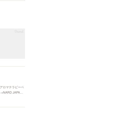
香アロマテラピーベ
ARD JAPA…