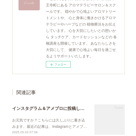
王寺町にある アロマテラピーサロン＆スク
ールです。 穏やかで心地よいアロマトリー
トメントや、 心と身体に働きかけるアロマ
テラピーやハーブなどの 植物療法をお伝え
しています。 心を大切にしたいとの想いか
ら タッチケア、カードセッションなどの 各
種講座も開催しています。 あなたらしさを
大切にして、 健康で心地よい毎日を過ごせ
るようサポートいたします。
フォロー
関連記事
インスタグラム＆アメブロに投稿しています
お元気ですか？こちらには久しぶりに書き込
みます。最近の記事は、Instagramとアメブ…
2025.05.03 07:06