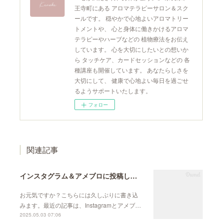
王寺町にある アロマテラピーサロン＆スク
ールです。 穏やかで心地よいアロマトリー
トメントや、 心と身体に働きかけるアロマ
テラピーやハーブなどの 植物療法をお伝え
しています。 心を大切にしたいとの想いか
ら タッチケア、カードセッションなどの 各
種講座も開催しています。 あなたらしさを
大切にして、 健康で心地よい毎日を過ごせ
るようサポートいたします。
フォロー
関連記事
インスタグラム＆アメブロに投稿しています
お元気ですか？こちらには久しぶりに書き込
みます。最近の記事は、Instagramとアメブ…
2025.05.03 07:06