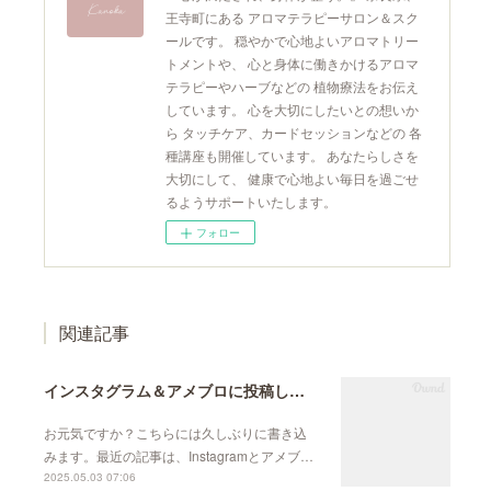
王寺町にある アロマテラピーサロン＆スク
ールです。 穏やかで心地よいアロマトリー
トメントや、 心と身体に働きかけるアロマ
テラピーやハーブなどの 植物療法をお伝え
しています。 心を大切にしたいとの想いか
ら タッチケア、カードセッションなどの 各
種講座も開催しています。 あなたらしさを
大切にして、 健康で心地よい毎日を過ごせ
るようサポートいたします。
フォロー
関連記事
インスタグラム＆アメブロに投稿しています
お元気ですか？こちらには久しぶりに書き込
みます。最近の記事は、Instagramとアメブ…
2025.05.03 07:06