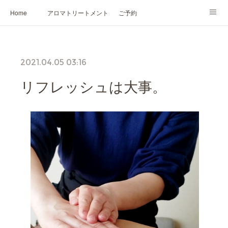
Home
アロマトリートメント
ご予約
NARD JAPAN認定講座
HIKARIスピリットカード®
かの香について
2021.04.05 03:16
プロフィール
リフレッシュは大事。