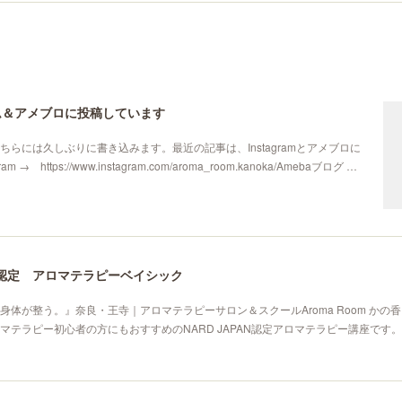
ム＆アメブロに投稿しています
ちらには久しぶりに書き込みます。最近の記事は、Instagramとアメブロに
m → https://www.instagram.com/aroma_room.kanoka/Amebaブログ …
AN認定 アロマテラピーベイシック
身体が整う。』奈良・王寺｜アロマテラピーサロン＆スクールAroma Room かの
テラピー初心者の方にもおすすめのNARD JAPAN認定アロマテラピー講座です。→N