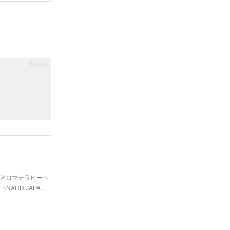
香アロマテラピーベ
ARD JAPA…