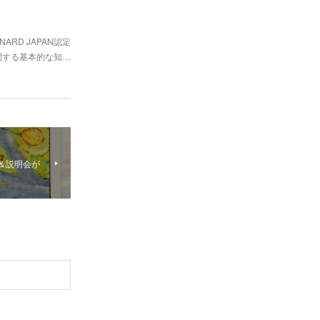
RD JAPAN認定
関する基本的な知…
験＆説明会が