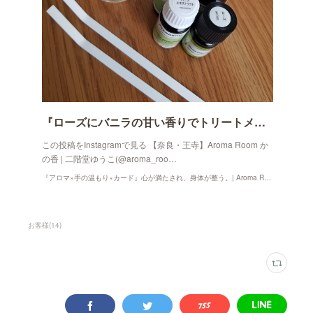
『ローズにバニラの甘い香りでトリートメント♡』
この投稿をInstagramで見る 【奈良・王寺】Aroma Room か
の香 | 二階堂ゆうこ(@aroma_roo…
『アロマ×手の温もり×カード』心が満たされ、身体が整う。| Aroma Room かの香
お客様
(
14
)