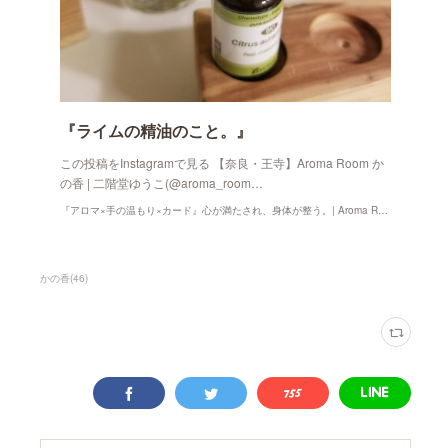
『ライムの精油のこと。』
この投稿をInstagramで見る 【奈良・王寺】Aroma Room か
の香 | 二階堂ゆうこ(@aroma_room…
『アロマ×手の温もり×カード』心が満たされ、身体が整う。| Aroma Room かの香
かの香
(
46
)