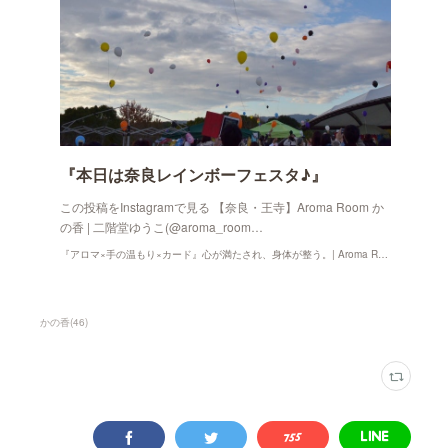
『本日は奈良レインボーフェスタ♪』
この投稿をInstagramで見る 【奈良・王寺】Aroma Room か
の香 | 二階堂ゆうこ(@aroma_room…
『アロマ×手の温もり×カード』心が満たされ、身体が整う。| Aroma Room かの香
かの香
(
46
)