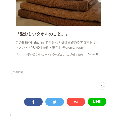
『愛おしいタオルのこと。』
この投稿をInstagramで見る 心と身体を緩めるアロマトリー
トメント＊YUKO【奈良・王寺】(@aroma_room…
『アロマ×手の温もり×カード』心が満たされ、身体が整う。| Aroma Room かの香
かの香
(
46
)