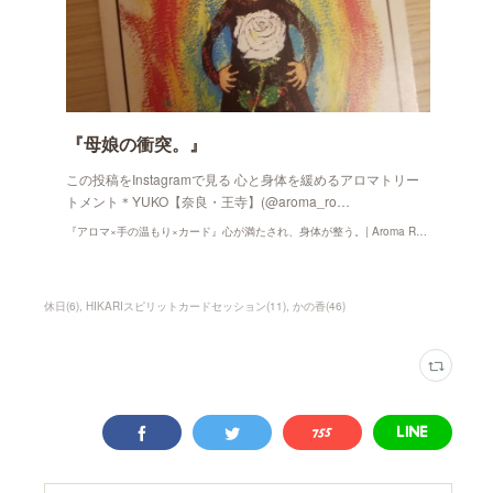
『母娘の衝突。』
この投稿をInstagramで見る 心と身体を緩めるアロマトリー
トメント＊YUKO【奈良・王寺】(@aroma_ro…
『アロマ×手の温もり×カード』心が満たされ、身体が整う。| Aroma Room かの香
休日
(
6
)
HIKARIスピリットカードセッション
(
11
)
かの香
(
46
)