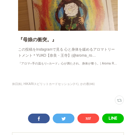
『母娘の衝突。』
この投稿をInstagramで見る 心と身体を緩めるアロマトリー
トメント＊YUKO【奈良・王寺】(@aroma_ro…
『アロマ×手の温もり×カード』心が満たされ、身体が整う。| Aroma Room かの香
休日
(
6
)
HIKARIスピリットカードセッション
(
11
)
かの香
(
46
)