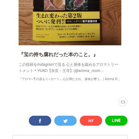
『宝の持ち腐れだった本のこと。』
この投稿をInstagramで見る 心と身体を緩めるアロマトリー
トメント＊YUKO【奈良・王寺】(@aroma_room…
『アロマ×手の温もり×カード』心が満たされ、身体が整う。| Aroma Room かの香