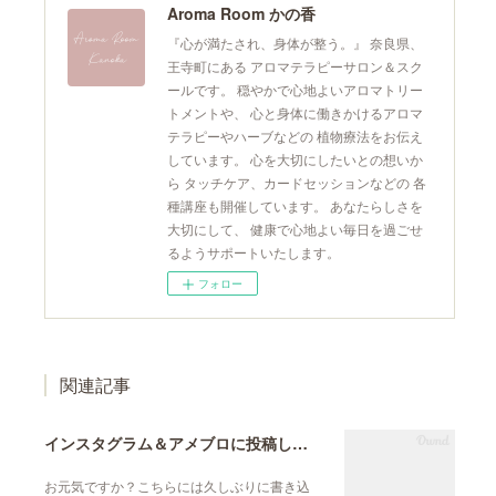
Aroma Room かの香
『心が満たされ、身体が整う。』 奈良県、
王寺町にある アロマテラピーサロン＆スク
ールです。 穏やかで心地よいアロマトリー
トメントや、 心と身体に働きかけるアロマ
テラピーやハーブなどの 植物療法をお伝え
しています。 心を大切にしたいとの想いか
ら タッチケア、カードセッションなどの 各
種講座も開催しています。 あなたらしさを
大切にして、 健康で心地よい毎日を過ごせ
るようサポートいたします。
フォロー
関連記事
インスタグラム＆アメブロに投稿しています
お元気ですか？こちらには久しぶりに書き込