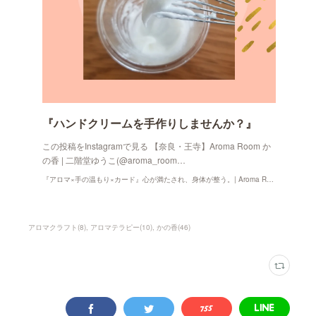
『ハンドクリームを手作りしませんか？』
この投稿をInstagramで見る 【奈良・王寺】Aroma Room か
の香 | 二階堂ゆうこ(@aroma_room…
『アロマ×手の温もり×カード』心が満たされ、身体が整う。| Aroma Room かの香
アロマクラフト
(
8
)
アロマテラピー
(
10
)
かの香
(
46
)