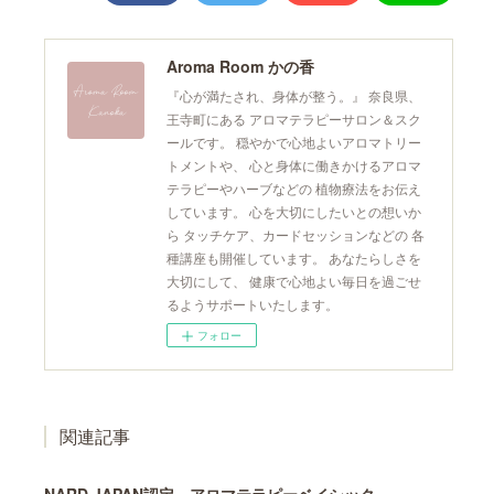
Aroma Room かの香
『心が満たされ、身体が整う。』 奈良県、
王寺町にある アロマテラピーサロン＆スク
ールです。 穏やかで心地よいアロマトリー
トメントや、 心と身体に働きかけるアロマ
テラピーやハーブなどの 植物療法をお伝え
しています。 心を大切にしたいとの想いか
ら タッチケア、カードセッションなどの 各
種講座も開催しています。 あなたらしさを
大切にして、 健康で心地よい毎日を過ごせ
るようサポートいたします。
フォロー
関連記事
NARD JAPAN認定 アロマテラピーベイシック