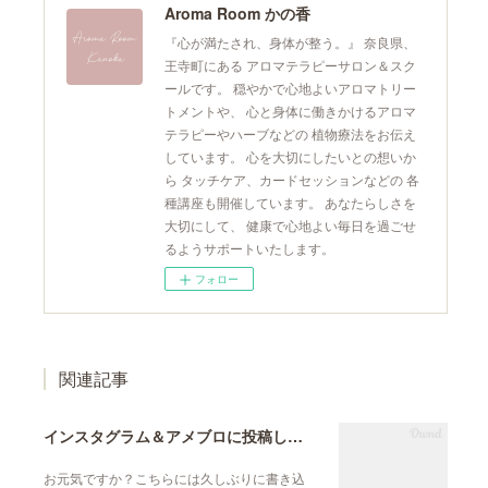
Aroma Room かの香
『心が満たされ、身体が整う。』 奈良県、
王寺町にある アロマテラピーサロン＆スク
ールです。 穏やかで心地よいアロマトリー
トメントや、 心と身体に働きかけるアロマ
テラピーやハーブなどの 植物療法をお伝え
しています。 心を大切にしたいとの想いか
ら タッチケア、カードセッションなどの 各
種講座も開催しています。 あなたらしさを
大切にして、 健康で心地よい毎日を過ごせ
るようサポートいたします。
フォロー
関連記事
インスタグラム＆アメブロに投稿しています
お元気ですか？こちらには久しぶりに書き込