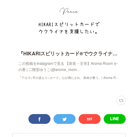
『HIKARIスピリットカード®️でウクライナ支援。』
この投稿をInstagramで見る 【奈良・王寺】Aroma Room か
の香 | 二階堂ゆうこ(@aroma_room…
『アロマ×手の温もり×カード』心が満たされ、身体が整う。| Aroma Room かの香