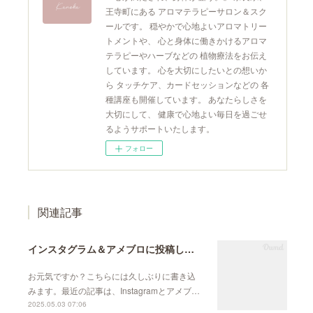
王寺町にある アロマテラピーサロン＆スク
ールです。 穏やかで心地よいアロマトリー
トメントや、 心と身体に働きかけるアロマ
テラピーやハーブなどの 植物療法をお伝え
しています。 心を大切にしたいとの想いか
ら タッチケア、カードセッションなどの 各
種講座も開催しています。 あなたらしさを
大切にして、 健康で心地よい毎日を過ごせ
るようサポートいたします。
フォロー
関連記事
インスタグラム＆アメブロに投稿しています
お元気ですか？こちらには久しぶりに書き込
みます。最近の記事は、Instagramとアメブ…
2025.05.03 07:06