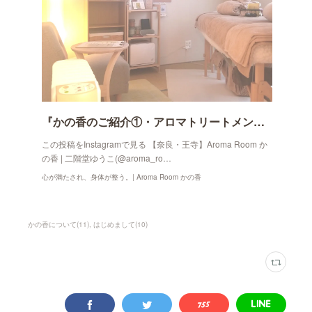
『かの香のご紹介①・アロマトリートメント』
この投稿をInstagramで見る 【奈良・王寺】Aroma Room か
の香 | 二階堂ゆうこ(@aroma_ro…
心が満たされ、身体が整う。| Aroma Room かの香
かの香について
(
11
)
はじめまして
(
10
)