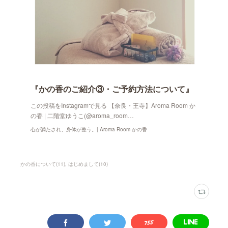
『かの香のご紹介③・ご予約方法について』
この投稿をInstagramで見る 【奈良・王寺】Aroma Room か
の香 | 二階堂ゆうこ(@aroma_room…
心が満たされ、身体が整う。| Aroma Room かの香
かの香について
(
11
)
はじめまして
(
10
)