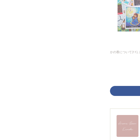
かの香について
(
11
)