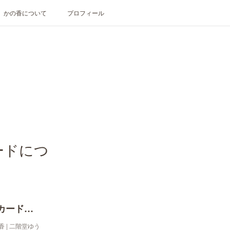
かの香について
プロフィール
ードにつ
『かの香のご紹介⑤・HIKARIスピリットカードについて』
香 | 二階堂ゆう