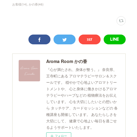
お客様
(
14
)
かの香
(
46
)
Aroma Room かの香
『心が満たされ、身体が整う。』 奈良県、
王寺町にある アロマテラピーサロン＆スク
ールです。 穏やかで心地よいアロマトリー
トメントや、 心と身体に働きかけるアロマ
テラピーやハーブなどの 植物療法をお伝え
しています。 心を大切にしたいとの想いか
ら タッチケア、カードセッションなどの 各
種講座も開催しています。 あなたらしさを
大切にして、 健康で心地よい毎日を過ごせ
るようサポートいたします。
フォロー