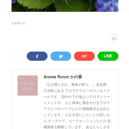
お客様
(
14
)
Aroma Room かの香
『心が満たされ、身体が整う。』 奈良県、
王寺町にある アロマテラピーサロン＆スク
ールです。 穏やかで心地よいアロマトリー
トメントや、 心と身体に働きかけるアロマ
テラピーやハーブなどの 植物療法をお伝え
しています。 心を大切にしたいとの想いか
ら タッチケア、カードセッションなどの 各
種講座も開催しています。 あなたらしさを