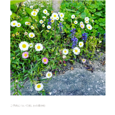
ご予約について
(
6
)
かの香
(
46
)